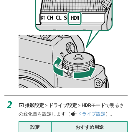
A
撮影設定
>
ドライブ設定
>
HDRモード
で明るさ
の変化量を設定します（
a
ドライブ設定
）。
設定
おすすめ用途