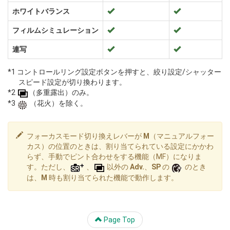
ホワイトバランス
フィルムシミュレーション
連写
*1 コントロールリング設定ボタンを押すと、絞り設定/シャッター
スピード設定が切り換わります。
*2
（多重露出）のみ。
*3
（花火）を除く。
フォーカスモード切り換えレバーが
M
（マニュアルフォー
カス）の位置のときは、割り当てられている設定にかかわ
らず、手動でピント合わせをする機能（MF）になりま
す。ただし、
、
以外の
Adv.
、
SP
の
のとき
は、
M
時も割り当てられた機能で動作します。
Page Top