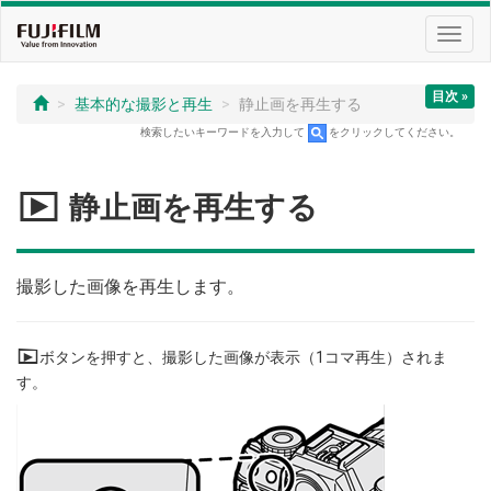
Toggl
navig
目次 »
基本的な撮影と再生
静止画を再生する
検索したいキーワードを入力して
をクリックしてください。
a
静止画を再生する
撮影した画像を再生します。
a
ボタンを押すと、撮影した画像が表示（1コマ再生）されま
す。